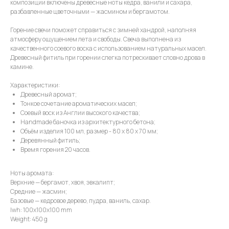
композиции включены древесные ноты кедра, ванили и сахара,
разбавленные цветочными — жасмином и бергамотом.
Горение свечи поможет справиться с зимней хандрой, наполняя
атмосферу ощущением лета и свободы. Свеча выполнена из
качественного соевого воска с использованием натуральных масел.
Древесный фитиль при горении слегка потрескивает словно дрова в
камине.
Характеристики:
Древесный аромат;
Тонкое сочетание ароматических масел;
Соевый воск из Англии высокого качества;
Handmade баночка из архитектурного бетона;
Объём изделия 100 мл, размер - 80 х 80 х 70 мм;
Деревянный фитиль;
Время горения 20 часов.
Ноты аромата:
Верхние — бергамот, хвоя, эвкалипт;
Средние — жасмин;
Базовые — кедровое дерево, пудра, ваниль, сахар.
lwh: 100x100x100 mm
Weight: 450 g