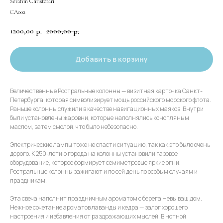
Serafim Christofari
СА002
1200,00
2000,00
р.
р.
Добавить в корзину
Величественные Ростральные колонны — визитная карточка Санкт-
Петербурга, которая символизирует мощь российского морского флота.
Раньше колонны служили в качестве навигационных маяков. Внутри
были установлены жаровни, которые наполнялись конопляным
маслом, затем смолой, что было небезопасно.
Электрические лампы тоже не спасти ситуацию, так как это было очень
дорого. К 250-летию города на колонны установили газовое
оборудование, которое формирует семиметровые яркие огни.
Ростральные колонны зажигают и по сей день по особым случаям и
праздникам.
Эта свеча наполнит праздничным ароматом с берега Невы ваш дом.
Нежное сочетание ароматов лаванды и кедра — залог хорошего
настроения и избавления от раздражающих мыслей. В нотной