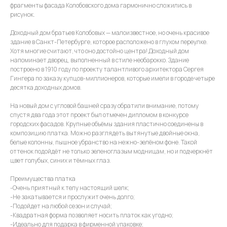
фрагменты фасада Колобовского дома гармонично сложились в
рисунок.
Доходный дом братьев Колобовых — малоизвестное, но очень красивое
здание в Санкт-Петербурге, которое расположено в глухом переулке.
Хотя многие считают, что оно достойно центра! Доходный дом
напоминает дворец, выполненный в стиле необарокко. Здание
построено в 1910 году по проекту талантливого архитектора Сергея
Гингера по заказу купцов-миллионеров, которые имели в городе четыре
десятка доходных домов.
На новый дом с угловой башней сразу обратили внимание, потому
спустя два года этот проект был отмечен дипломом в конкурсе
городских фасадов. Крупные объёмы здания пластично соединены в
композицию платка. Можно разглядеть вытянутые двойные окна,
белые колонны, пышное убранство на нежно-зелёном фоне. Такой
оттенок подойдёт не только зеленоглазым модницам, но и подчеркнёт
цвет голубых, синих и тёмных глаз.
Преимущества платка
-Очень приятный к телу настоящий шелк;
-Не закатывается и прослужит очень долго;
-Подойдет на любой сезон и случай;
-Квадратная форма позволяет носить платок как угодно;
-Идеально для подарка в фирменной упаковке;