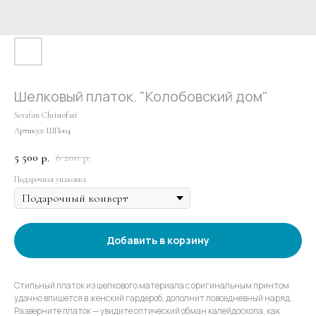
Шелковый платок. "Колобовский дом"
Serafim Christofari
Артикул:
ШП004
5 500
6 200
р.
р.
Подарочная упаковка
Добавить в корзину
Стильный платок из шелкового материала с оригинальным принтом
удачно впишется в женский гардероб, дополнит повседневный наряд.
Разверните платок — увидите оптический обман калейдоскопа, как